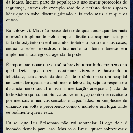
da lógica. Incitou parte da população a não seguir protocolos de
segurança, através do exemplo sórdido e nefasto deste suposto
líder que só sabe discutir gritando e falando mais alto que os
outros.
Eu sobrevivi. Mas não posso deixar de questionar quantos mais
morrerão implorando pelo simples direito de respirar, seja por
falta de oxigênio ou enfrentando tiroteios à porta de suas casas,
enquanto estes monstros nitidamente só tem interesse em
implementar sua egoísta agenda de poder.
É importante notar que eu só sobrevivi a partir do momento no
qual decidi que queria continuar vivendo e buscando a
felicidade, seja através da decisão de ir rápido para um hospital
ao sentir dor aguda no abdomen e febre alta, seja ao respeitar o
distanciamento social e usar a medicação adequada (nada de
hidroxicloroquina, antibiótico ou vermífugo) conforme receitado
por médicos e médicas sensatas e capacitadas, ou simplesmente
olhando em volta e percebendo como o mundo é um lugar onde
eu realmente queria estar.
Eu sei que Jair Bolsonaro não vai renunciar. O ego dele é
inchado demais para isso. Mas se o Brasil quiser sobreviver e