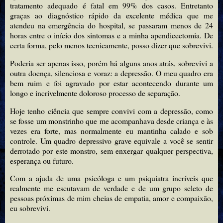
tratamento adequado é fatal em 99% dos casos. Entretanto
graças ao diagnóstico rápido da excelente médica que me
atendeu na emergência do hospital, se passaram menos de 24
horas entre o início dos sintomas e a minha apendicectomia. De
certa forma, pelo menos tecnicamente, posso dizer que sobrevivi.
Poderia ser apenas isso, porém há alguns anos atrás, sobrevivi a
outra doença, silenciosa e voraz: a depressão. O meu quadro era
bem ruim e foi agravado por estar acontecendo durante um
longo e incrivelmente doloroso processo de separação.
Hoje tenho ciência que sempre convivi com a depressão, como
se fosse um monstrinho que me acompanhava desde criança e às
vezes era forte, mas normalmente eu mantinha calado e sob
controle. Um quadro depressivo grave equivale a você se sentir
derrotado por este monstro, sem enxergar qualquer perspectiva,
esperança ou futuro.
Com a ajuda de uma psicóloga e um psiquiatra incríveis que
realmente me escutavam de verdade e de um grupo seleto de
pessoas próximas de mim cheias de empatia, amor e compaixão,
eu sobrevivi.