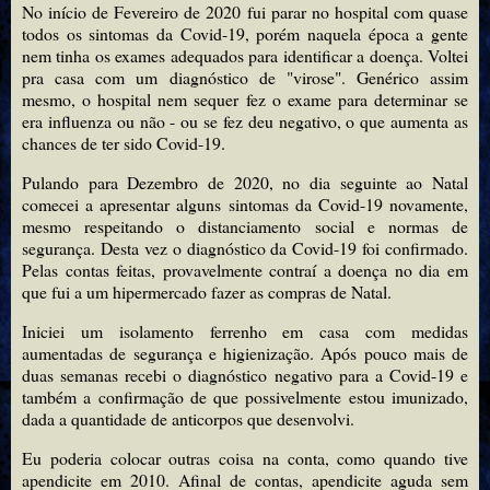
No início de Fevereiro de 2020 fui parar no hospital com quase
todos os sintomas da Covid-19, porém naquela época a gente
nem tinha os exames adequados para identificar a doença. Voltei
pra casa com um diagnóstico de "virose". Genérico assim
mesmo, o hospital nem sequer fez o exame para determinar se
era influenza ou não - ou se fez deu negativo, o que aumenta as
chances de ter sido Covid-19.
Pulando para Dezembro de 2020, no dia seguinte ao Natal
comecei a apresentar alguns sintomas da Covid-19 novamente,
mesmo respeitando o distanciamento social e normas de
segurança. Desta vez o diagnóstico da Covid-19 foi confirmado.
Pelas contas feitas, provavelmente contraí a doença no dia em
que fui a um hipermercado fazer as compras de Natal.
Iniciei um isolamento ferrenho em casa com medidas
aumentadas de segurança e higienização. Após pouco mais de
duas semanas recebi o diagnóstico negativo para a Covid-19 e
também a confirmação de que possivelmente estou imunizado,
dada a quantidade de anticorpos que desenvolvi.
Eu poderia colocar outras coisa na conta, como quando tive
apendicite em 2010. Afinal de contas, apendicite aguda sem