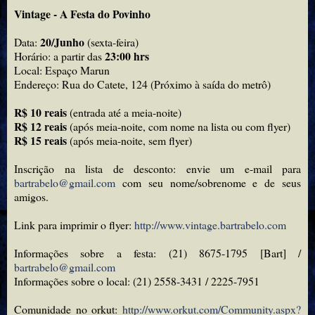
Vintage - A Festa do Povinho
20/Junho
Data:
(sexta-feira)
23:00 hrs
Horário: a partir das
Local: Espaço Marun
Endereço: Rua do Catete, 124 (Próximo à saída do metrô)
R$ 10 reais
(entrada até a meia-noite)
R$ 12 reais
(após meia-noite, com nome na lista ou com flyer)
R$ 15 reais
(após meia-noite, sem flyer)
Inscrição na lista de desconto: envie um e-mail para
bartrabelo@gmail.com
com seu nome/sobrenome e de seus
amigos.
Link para imprimir o flyer:
http://www.vintage.bartrabelo.com
Informações sobre a festa: (21) 8675-1795 [Bart] /
bartrabelo@gmail.com
Informações sobre o local: (21) 2558-3431 / 2225-7951
Comunidade no orkut:
http://www.orkut.com/Community.aspx?