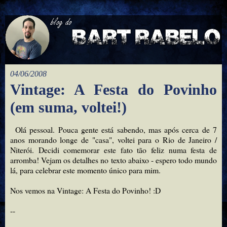
04/06/2008
Vintage: A Festa do Povinho
(em suma, voltei!)
Olá pessoal. Pouca gente está sabendo, mas após cerca de 7
anos morando longe de "casa", voltei para o Rio de Janeiro /
Niterói. Decidi comemorar este fato tão feliz numa festa de
arromba! Vejam os detalhes no texto abaixo - espero todo mundo
lá, para celebrar este momento único para mim.
Nos vemos na Vintage: A Festa do Povinho! :D
--