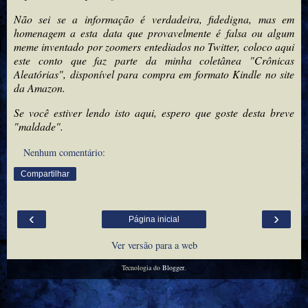
Não sei se a informação é verdadeira, fidedigna, mas em
homenagem a esta data que provavelmente é falsa ou algum
meme inventado por zoomers entediados no Twitter, coloco aqui
este conto que faz parte da minha coletânea "Crônicas
Aleatórias", disponível para compra em formato Kindle no site
da Amazon.
Se você estiver lendo isto aqui, espero que goste desta breve
"maldade".
Nenhum comentário:
Compartilhar
‹
›
Página inicial
Ver versão para a web
Tecnologia do
Blogger
.