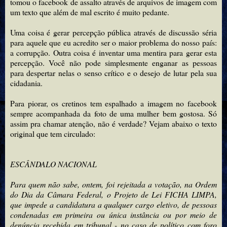
tomou o facebook de assalto através de arquivos de imagem com
um texto que além de mal escrito é muito pedante.
Uma coisa é gerar percepção pública através de discussão séria
para aquele que eu acredito ser o maior problema do nosso país:
a corrupção. Outra coisa é inventar uma mentira para gerar esta
percepção. Você não pode simplesmente enganar as pessoas
para despertar nelas o senso crítico e o desejo de lutar pela sua
cidadania.
Para piorar, os cretinos tem espalhado a imagem no facebook
sempre acompanhada da foto de uma mulher bem gostosa. Só
assim pra chamar atenção, não é verdade? Vejam abaixo o texto
original que tem circulado:
ESCÂNDALO NACIONAL
Para quem não sabe, ontem, foi rejeitada a votação, na Ordem
do Dia da Câmara Federal, o Projeto de Lei FICHA LIMPA,
que impede a candidatura a qualquer cargo eletivo, de pessoas
condenadas em primeira ou única instância ou por meio de
denúncia recebida em tribunal - no caso de político com foro