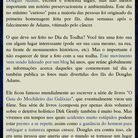
importante um notório preservacionista e ambientalista. Este dia
no mínimo "curioso" para a maioria das pessoas foi originado da
primeira homenagem feita por fãs, duas semanas após o
falecimento de Adams, vitimado pelo câncer.
O que deve ser feito no Dia da Toalha? Você tira uma foto sua
em algum lugar interessante (pode ser sua casa mesmo, na rua,
na frente de monumentos históricos, etc). Mas o importante é
não esquecer de tirar a foto com a sua toalha.
Este movimento
vem sendo liderado por um blog
há anos, que reúne globalmente
as informações acerca daqueles que comemoram tal dia e
também publica as fotos mais divertidas dos fãs do Douglas
Adams.
Ele ficou famoso mundialmente ao escrever a série de livros "
O
Guia do Mochileiro das Galáxias
", que eventualmente virou um
filme. Sua série de livros (composta por apenas dois volumes)
sobre o detetive holístico Dirk Gently também é muito boa. Mas
vivemos em tempos nos quais
acidentes muito estúpidos
podem
estar
prestes a se repetir
, assim como
a ganância do homem para
subjugar a natureza
apenas cresce. Douglas era contra isso, ele
era uma pessoa que queria que o mundo se tornasse um lugar