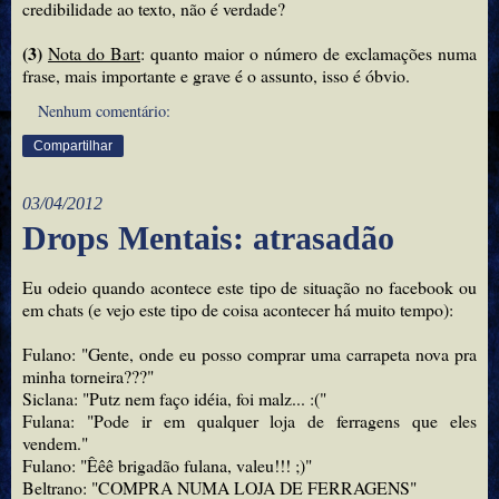
credibilidade ao texto, não é verdade?
(3)
Nota do Bart
: quanto maior o número de exclamações numa
frase, mais importante e grave é o assunto, isso é óbvio.
Nenhum comentário:
Compartilhar
03/04/2012
Drops Mentais: atrasadão
Eu odeio quando acontece este tipo de situação no facebook ou
em chats (e vejo este tipo de coisa acontecer há muito tempo):
Fulano: "Gente, onde eu posso comprar uma carrapeta nova pra
minha torneira???"
Siclana: "Putz nem faço idéia, foi malz... :("
Fulana: "Pode ir em qualquer loja de ferragens que eles
vendem."
Fulano: "Êêê brigadão fulana, valeu!!! ;)"
Beltrano: "COMPRA NUMA LOJA DE FERRAGENS"