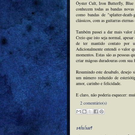
Öyster Cult, Iron Butterfly, Bl
conhecem todas as bandas novas 
como bandas de "splatter-death-
clássicos, com as guitarras etern
Também passei a dar mais valor à
Creio que isto seja normal, apesar
de ter mantido contato por u
Adicionalmente entendi o valor q
momentos. Estas são as pessoas qu
criar mágoas duradouras com sua f
Resumindo este desabafo, desejo 
um número reduzido de esterióti
amor, carinho e felicidade.
E claro, não poderia esquecer: mui
2 comentário(s)
24/12/2009