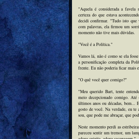
"Aquela é considerada a favela
certeza do que estava acontecen
decidi confirmar. "Tudo isto que
com palavras, ela firmou um sorr
momento não tive mais dúvidas.
"Você é a Política."
Vamos lá, não é como se ela fosse 
a personificação completa da Polí
frente. Eu não poderia ficar mais 
"O quê você quer comigo?"
"Meu querido Bart, tente enten
meio decepcionado comigo. Até 
últimos anos ou décadas, bem...
gosto de você. Na verdade, eu te
sou, que pode me abraçar, que pod
Neste momento perdi as estribeiras
pareceu sentir um tremor, um lamp
adoro sujeita, adoro sacanagem."