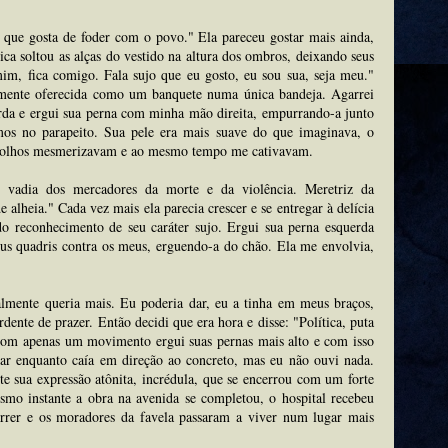
 que gosta de foder com o povo." Ela pareceu gostar mais ainda,
tica soltou as alças do vestido na altura dos ombros, deixando seus
im, fica comigo. Fala sujo que eu gosto, eu sou sua, seja meu."
damente oferecida como um banquete numa única bandeja. Agarrei
da e ergui sua perna com minha mão direita, empurrando-a junto
os no parapeito. Sua pele era mais suave do que imaginava, o
os olhos mesmerizavam e ao mesmo tempo me cativavam.
s, vadia dos mercadores da morte e da violência. Meretriz da
e alheia." Cada vez mais ela parecia crescer e se entregar à delícia
do reconhecimento de seu caráter sujo. Ergui sua perna esquerda
seus quadris contra os meus, erguendo-a do chão. Ela me envolvia,
almente queria mais. Eu poderia dar, eu a tinha em meus braços,
rdente de prazer. Então decidi que era hora e disse: "Política, puta
 Com apenas um movimento ergui suas pernas mais alto e com isso
itar enquanto caía em direção ao concreto, mas eu não ouvi nada.
e sua expressão atônita, incrédula, que se encerrou com um forte
smo instante a obra na avenida se completou, o hospital recebeu
rrer e os moradores da favela passaram a viver num lugar mais