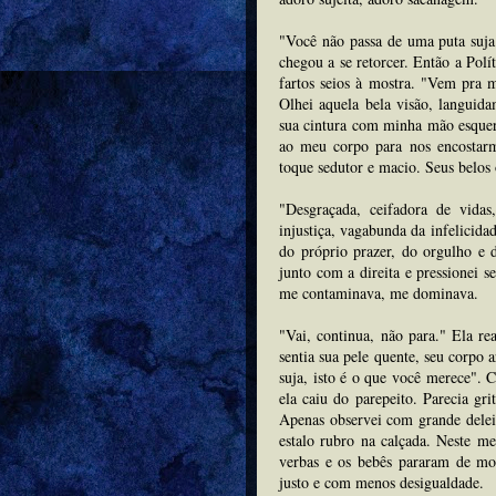
"Você não passa de uma puta suja
chegou a se retorcer. Então a Polí
fartos seios à mostra. "Vem pra m
Olhei aquela bela visão, langui
sua cintura com minha mão esquer
ao meu corpo para nos encostarm
toque sedutor e macio. Seus bel
"Desgraçada, ceifadora de vida
injustiça, vagabunda da infelicidad
do próprio prazer, do orgulho e 
junto com a direita e pressionei 
me contaminava, me dominava.
"Vai, continua, não para." Ela re
sentia sua pele quente, seu corpo a
suja, isto é o que você merece".
ela caiu do parepeito. Parecia gr
Apenas observei com grande deleit
estalo rubro na calçada. Neste me
verbas e os bebês pararam de mo
justo e com menos desigualdade.