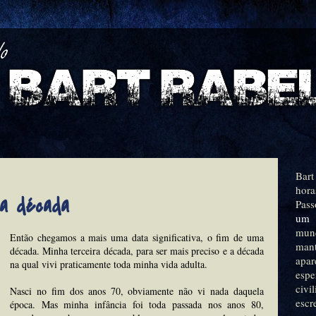
Bart
hora
a década
Pass
um 
mu
Então chegamos a mais uma data significativa, o fim de uma
man
década. Minha terceira década, para ser mais preciso e a década
apa
na qual vivi praticamente toda minha vida adulta.
espe
civ
Nasci no fim dos anos 70, obviamente não vi nada daquela
escr
época. Mas minha infância foi toda passada nos anos 80,