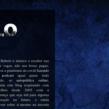
 Rabelo é músico e escritor nas
s vagas, não nas horas pagas.
ou a pandemia da covid
fazendo
podcast
igual quase todo
ndo, se
autopublica online
,
tém este blog respirando com
relhos desde 2005 com a
rança que seja útil para alguma
ilização no futuro, e odeia
ever sobre si mesmo na terceira