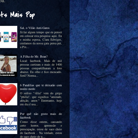
oa.
sts Mais Pop
Sal, o Vilão Anti-Gatos
Já faz algum tempo que eu pensei
em colocar esta pesquisa aqui. Eu
e minha esposa, Clara Edwiges,
cuidamos da nossa gata persa pet,
a Pix...
A Filha do Mr. Bean?
Local: facebook. Mais de mil
pessoas curtiram e mais de 1400
pessoas compartilharam a foto
abaixo. Eu olho e fico encucado.
Será? Norma...
6 Parafilias que te deixarão com
muito medo
O sufixo "-filia" vem do grego
"philia", que significa "amizade,
afeição, amor." Entretanto, hoje
em dia é usa...
Por quê não gosto mais do
facebook
Como disse ontem, causando
certo horror, apreensão e
preocupação, estou de saco cheio
do facebook . Na verdade, estou
de saco cheio de u...