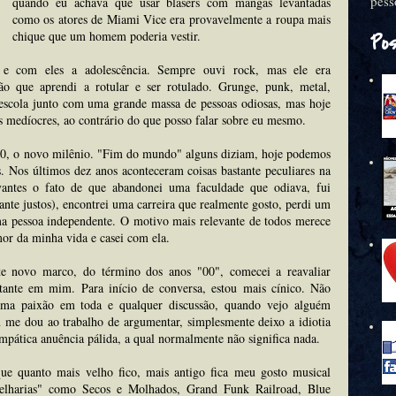
pess
quando eu achava que usar blasers com mangas levantadas
como os atores de Miami Vice era provavelmente a roupa mais
chique que um homem poderia vestir.
Po
e com eles a adolescência. Sempre ouvi rock, mas ele era
tão que aprendi a rotular e ser rotulado. Grunge, punk, metal,
escola junto com uma grande massa de pessoas odiosas, mas hoje
s medíocres, ao contrário do que posso falar sobre eu mesmo.
00, o novo milênio. "Fim do mundo" alguns diziam, hoje podemos
s. Nos últimos dez anos aconteceram coisas bastante peculiares na
vantes o fato de que abandonei uma faculdade que odiava, fui
nte justos), encontrei uma carreira que realmente gosto, perdi um
a pessoa independente. O motivo mais relevante de todos merece
mor da minha vida e casei com ela.
te novo marco, do término dos anos "00", comecei a reavaliar
ante em mim. Para início de conversa, estou mais cínico. Não
ma paixão em toda e qualquer discussão, quando vejo alguém
 me dou ao trabalho de argumentar, simplesmente deixo a idiotia
mpática anuência pálida, a qual normalmente não significa nada.
que quanto mais velho fico, mais antigo fica meu gosto musical
elharias" como Secos e Molhados, Grand Funk Railroad, Blue