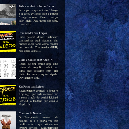
Toda a verdade sobre as Barcas
Se preparem que o texto é longo
e se estou avisando isso é porque
é longo mesmo . Vamos começar
pelo início. Para quem não sabe,
o serviço d...
Commander para Leigos
Então pessoal, decidi finalmente
compartilhar aqui algumas das
minhas dicas sobre como montar
um deck de Commander (EDH)
para quem ainda ...
Curto e Grosso (por Angeli?)
Recebi de um amigo hoje uma
tirinha do Angeli e achei que
tinha algo estranho com ela:
Então fiz uma pesquisa rápida.
Obviamente, a ti...
KeyForge para Leigos
Recentemente comecei a jogar o
KeyForge, que nada menos é que
a nova criação do genial Richard
Garfield, o lendário que criou o
Magic: th...
Contrato de Namoro
O Famigerado contrato de
namoro. Já é a quarta vez que
publico o texto que está em sua
terceira revisão. Eventualmente