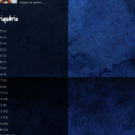
sempre me aparece ...
iquário
25
(1)
24
(2)
23
(4)
22
(2)
21
(2)
20
(3)
19
(4)
18
(5)
17
(2)
16
(6)
15
(11)
14
(19)
13
(9)
12
(32)
11
(23)
10
(56)
09
(32)