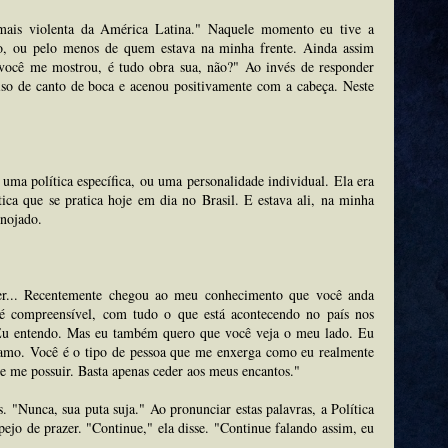
 mais violenta da América Latina." Naquele momento eu tive a
do, ou pelo menos de quem estava na minha frente. Ainda assim
 você me mostrou, é tudo obra sua, não?" Ao invés de responder
iso de canto de boca e acenou positivamente com a cabeça. Neste
uma política específica, ou uma personalidade individual. Ela era
tica que se pratica hoje em dia no Brasil. E estava ali, na minha
enojado.
der... Recentemente chegou ao meu conhecimento que você anda
é compreensível, com tudo o que está acontecendo no país nos
 Eu entendo. Mas eu também quero que você veja o meu lado. Eu
 amo. Você é o tipo de pessoa que me enxerga como eu realmente
e me possuir. Basta apenas ceder aos meus encantos."
. "Nunca, sua puta suja." Ao pronunciar estas palavras, a Política
ejo de prazer. "Continue," ela disse. "Continue falando assim, eu