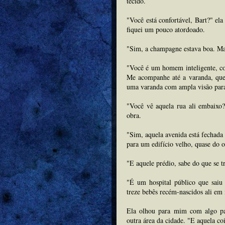
tecido.
"Você está confortável, Bart?" el
fiquei um pouco atordoado.
"Sim, a champagne estava boa. M
"Você é um homem inteligente, co
Me acompanhe até a varanda, quer
uma varanda com ampla visão para
"Você vê aquela rua ali embaixo
obra.
"Sim, aquela avenida está fechada
para um edifício velho, quase do o
"E aquele prédio, sabe do que se t
"É um hospital público que saiu
treze bebês recém-nascidos ali e
Ela olhou para mim com algo pa
outra área da cidade. "E aquela coi