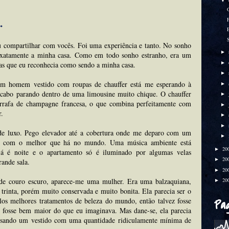
▼
.
u compartilhar com vocês. Foi uma experiência e tanto. No sonho
►
exatamente a minha casa. Como em todo sonho estranho, era um
►
as que eu reconhecia como sendo a minha casa.
►
um homem vestido com roupas de chauffer está me esperando à
►
acabo parando dentro de uma limousine muito chique. O chauffer
►
rrafa de champagne francesa, o que combina perfeitamente com
►
r.
►
►
de luxo. Pego elevador até a cobertura onde me deparo com um
►
do com o melhor que há no mundo. Uma música ambiente está
20
►
já é noite e o apartamento só é iluminado por algumas velas
20
►
rande sala.
20
►
de couro escuro, aparece-me uma mulher. Era uma balzaquiana,
20
►
trinta, porém muito conservada e muito bonita. Ela parecia ser o
los melhores tratamentos de beleza do mundo, então talvez fosse
Pa
l fosse bem maior do que eu imaginava. Mas dane-se, ela parecia
usando um vestido com uma quantidade ridiculamente mínima de