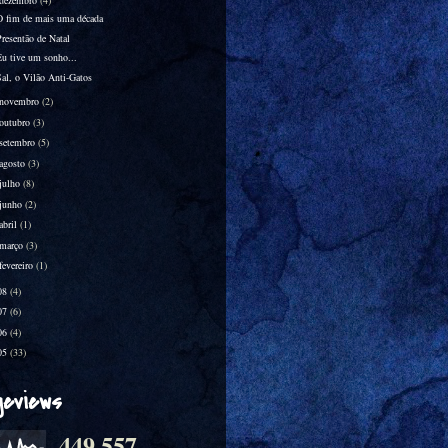
dezembro
(4)
O fim de mais uma década
Presentão de Natal
Eu tive um sonho...
Sal, o Vilão Anti-Gatos
novembro
(2)
outubro
(3)
setembro
(5)
agosto
(3)
julho
(8)
junho
(2)
abril
(1)
março
(3)
fevereiro
(1)
08
(4)
07
(6)
06
(4)
05
(33)
geviews
449,557