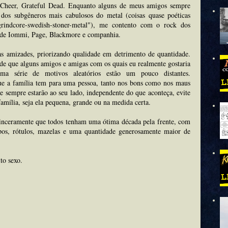
ue Cheer, Grateful Dead. Enquanto alguns de meus amigos sempre
dos subgêneros mais cabulosos do metal (coisas quase poéticas
grindcore-swedish-stoner-metal"), me contento com o rock dos
as de Iommi, Page, Blackmore e companhia.
s amizades, priorizando qualidade em detrimento de quantidade.
 de que alguns amigos e amigas com os quais eu realmente gostaria
ma série de motivos aleatórios estão um pouco distantes.
ue a família tem para uma pessoa, tanto nos bons como nos maus
e sempre estarão ao seu lado, independente do que aconteça, evite
amília, seja ela pequena, grande ou na medida certa.
sinceramente que todos tenham uma ótima década pela frente, com
pos, rótulos, mazelas e uma quantidade generosamente maior de
to sexo.