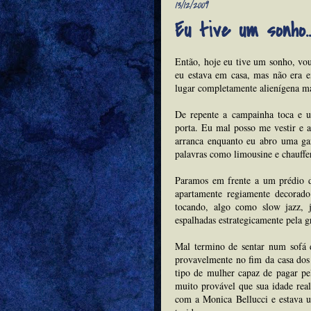
13/12/2009
Eu tive um sonho..
Então, hoje eu tive um sonho, vo
eu estava em casa, mas não era 
lugar completamente alienígena m
De repente a campainha toca e 
porta. Eu mal posso me vestir e 
arranca enquanto eu abro uma ga
palavras como limousine e chauffe
Paramos em frente a um prédio 
apartamente regiamente decora
tocando, algo como slow jazz, 
espalhadas estrategicamente pela g
Mal termino de sentar num sofá 
provavelmente no fim da casa dos 
tipo de mulher capaz de pagar pe
muito provável que sua idade rea
com a Monica Bellucci e estava 