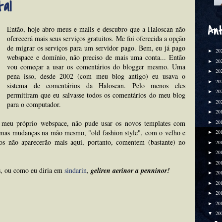
al
Ant
Então, hoje abro meus e-mails e descubro que a Haloscan não
oferecerá mais seus serviços gratuitos. Me foi oferecida a opção
de migrar os serviços para um servidor pago. Bem, eu já pago
20
►
webspace e domínio, não preciso de mais uma conta... Então
20
►
vou começar a usar os comentários do blogger mesmo. Uma
20
►
pena isso, desde 2002 (com meu blog antigo) eu usava o
20
►
sistema de comentários da Haloscan. Pelo menos eles
20
►
permitiram que eu salvasse todos os comentários do meu blog
20
►
para o computador.
20
►
20
meu próprio webspace, não pude usar os novos templates com
►
gumas mudanças na mão mesmo, "old fashion style", com o velho e
20
►
s não aparecerão mais aqui, portanto, comentem (bastante) no
20
►
20
►
20
►
s, ou como eu diria em
sindarin
,
geliren aerinor a penninor!
20
►
20
►
20
►
20
►
20
▼