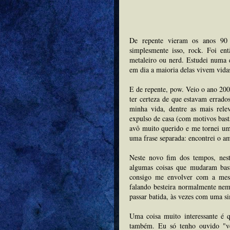
De repente vieram os anos 90 
simplesmente isso, rock. Foi en
metaleiro ou nerd. Estudei numa 
em dia a maioria delas vivem vida
E de repente, pow. Veio o ano 20
ter certeza de que estavam errado
minha vida, dentre as mais rele
expulso de casa (com motivos basta
avô muito querido e me tornei um
uma frase separada: encontrei o a
Neste novo fim dos tempos, nes
algumas coisas que mudaram bast
consigo me envolver com a mes
falando besteira normalmente nem
passar batida, às vezes com uma si
Uma coisa muito interessante é 
também. Eu só tenho ouvido "v