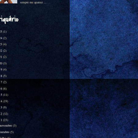
sempre me aparece ...
iquário
25
(1)
24
(2)
23
(4)
22
(2)
21
(2)
20
(3)
19
(4)
18
(5)
17
(2)
16
(6)
15
(11)
14
(19)
13
(9)
12
(32)
11
(23)
novembro
(3)
outubro
(5)