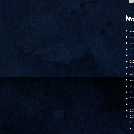
Ant
20
►
20
►
20
►
20
►
20
►
20
►
20
►
20
►
20
►
20
►
20
►
20
►
20
►
20
►
20
▼
►
►