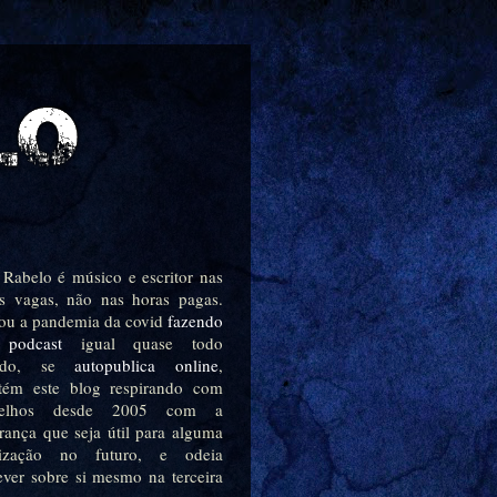
 Rabelo é músico e escritor nas
s vagas, não nas horas pagas.
ou a pandemia da covid
fazendo
podcast
igual quase todo
ndo, se
autopublica online
,
tém este blog respirando com
relhos desde 2005 com a
rança que seja útil para alguma
ilização no futuro, e odeia
ever sobre si mesmo na terceira