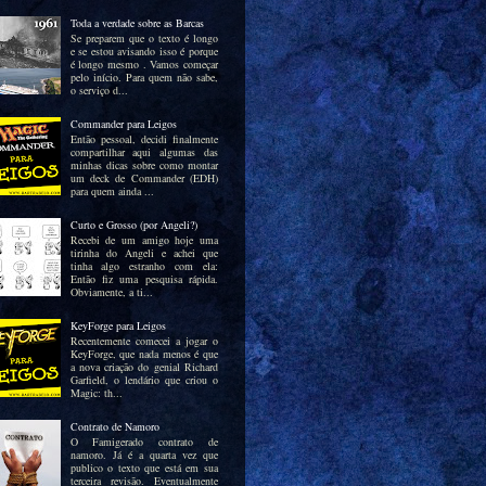
Toda a verdade sobre as Barcas
Se preparem que o texto é longo
e se estou avisando isso é porque
é longo mesmo . Vamos começar
pelo início. Para quem não sabe,
o serviço d...
Commander para Leigos
Então pessoal, decidi finalmente
compartilhar aqui algumas das
minhas dicas sobre como montar
um deck de Commander (EDH)
para quem ainda ...
Curto e Grosso (por Angeli?)
Recebi de um amigo hoje uma
tirinha do Angeli e achei que
tinha algo estranho com ela:
Então fiz uma pesquisa rápida.
Obviamente, a ti...
KeyForge para Leigos
Recentemente comecei a jogar o
KeyForge, que nada menos é que
a nova criação do genial Richard
Garfield, o lendário que criou o
Magic: th...
Contrato de Namoro
O Famigerado contrato de
namoro. Já é a quarta vez que
publico o texto que está em sua
terceira revisão. Eventualmente