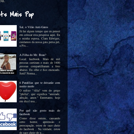
oa.
sts Mais Pop
Sal, o Vilão Anti-Gatos
Já faz algum tempo que eu pensei
em colocar esta pesquisa aqui. Eu
e minha esposa, Clara Edwiges,
cuidamos da nossa gata persa pet,
a Pix...
A Filha do Mr. Bean?
Local: facebook. Mais de mil
pessoas curtiram e mais de 1400
pessoas compartilharam a foto
abaixo. Eu olho e fico encucado.
Será? Norma...
6 Parafilias que te deixarão com
muito medo
O sufixo "-filia" vem do grego
"philia", que significa "amizade,
afeição, amor." Entretanto, hoje
em dia é usa...
Por quê não gosto mais do
facebook
Como disse ontem, causando
certo horror, apreensão e
preocupação, estou de saco cheio
do facebook . Na verdade, estou
de saco cheio de u...