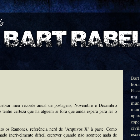
Bart
hora
Pass
um 
mu
quebrar meu recorde anual de postagens, Novembro e Dezembro
man
 tenho certeza que há alguém aí fora que ainda espera para ler o
apa
espe
civ
anto os Ramones, referência nerd de "Arquivos X" à parte. Como
escr
hado incrivelmente difícil escrever quando não acontece nada de