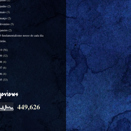
julho
(1)
junho
(2)
maio
(3)
março
(2)
fevereiro
(5)
janeiro
(2)
O fundamentalismo nosso de cada dia
Então,
10
(56)
09
(32)
08
(4)
07
(6)
06
(4)
05
(33)
geviews
449,626