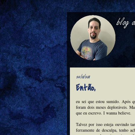
25/01/2011
Então,
eu sei que estou sumido. Após 
foram dois meses deploráveis. Mas
que eu escrevo. I wanna believe.
Talvez por isso esteja ouvindo t
ferramente de desculpa, tenho ac