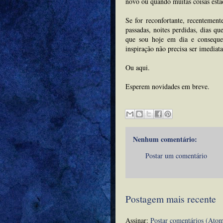
novo ou quando muitas coisas est
Se for reconfortante, recentement
passadas, noites perdidas, dias q
que sou hoje em dia e conseque
inspiração não precisa ser imediata
Ou aqui.
Esperem novidades em breve.
Nenhum comentário:
Postar um comentário
Postagem mais recente
Assinar:
Postar comentários (Ato